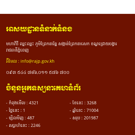
អាសយដ្ឋានទំនាក់ទំនង
មហាវិថី ឈ្នះឈ្នះ ភូមិព្រែកតារ័ត្ន សង្កាត់ព្រែកតាសេក ខណ្ឌជ្រោយចង្វារ
រាជធានីភ្នំពេញ
អ៊ីមែល : info@rajp.gov.kh
០៩៣ ៥៤៤ ៧៨៦,០១១ ៥៧៦ ៧០០
ចំនួនអ្នកទស្សនាគេហទំព័រ
- កំពុងមើល : 4321
- ខែ​នេះ : 3268
- ថ្ងៃនេះ : 1
- ឆ្នាំនេះ : 71004
- ម្សិលមិញ : 487
- សរុប : 201987
- ស​ប្តា​ហ៍​នេះ : 2246