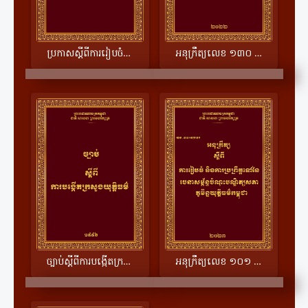
ប្រកាសស្តីពីការរៀបចំនិងការប្រព្រឹត្តទៅនៃការបណ្តុះបណ្តាលរបស់សិស្សចៅក្រមផ្ទៃក្នុង​
អនុក្រឹត្យលេខ ១៣០ អនក្រ.បក ស្តីពីការរៀបចំនិងការប្រព្រឹត្តទៅនៃក្រសួងយុត្តិធម៌
ច្បាប់ស្តីពីការបង្កើតក្រសួងយុត្តិធម៌១៩៩៦
អនុក្រឹត្យលេខ ១០១ អនក្រ.បក ស្តីពីការរៀបចំនិងការប្រព្រឹត្តទៅនៃរចនាសម្ព័ន្ធចំណុះបណ្ឌិត្យសភាភូមិន្ទយុត្តិធម៌កម្ពុជា