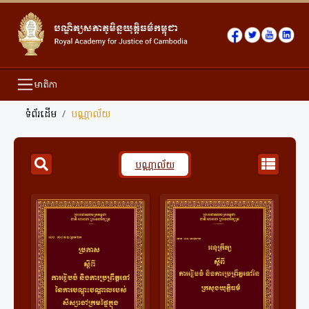
មាតិកា
ទំព័រដើម
បណ្ណាល័យ
បណ្ណាល័យ