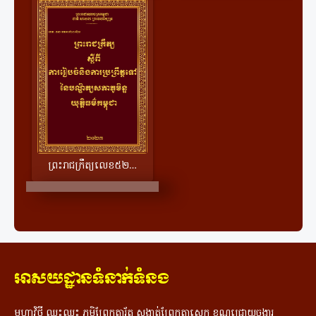
ព្រះរាជក្រឹត្យលេខ​៥២០ ស្តីពីការរៀបចំនិងការប្រព្រឹត្តទៅនៃបណ្ឌិត្យសភាភូមិន្ទយុត្តិធម៌កម្ពុជា
អាសយដ្ឋានទំនាក់ទំនង
មហាវិថី ឈ្នះឈ្នះ ភូមិព្រែកតារ័ត្ន សង្កាត់ព្រែកតាសេក ខណ្ឌជ្រោយចង្វារ