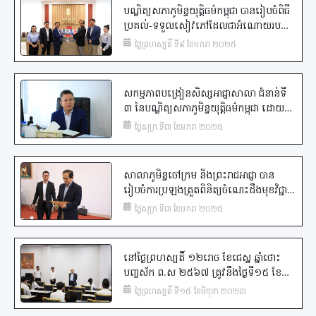
ជំនាន់ទី១១ (ឯកទេសកម្ម ចៅក្រមអាសនៈ) នៃ
បណ្ឌិត្យសភាភូមិន្ទយុត្តិធម៌កម្ពុជា បានរៀបចំពិធី
បណ្ឌិត្យសភាភូមិន្ទយុត្តិធម៌កម្ពុជា។
ប្រគល់-ទទួលសៀវភៅដែលជាអំណោយរបស់
លោកជំទាវបណ្ឌិត BÉATRICE BALIVET
ថ្ងៃព្រហស្បតិ៍ ទី៩ ខែមករា ២០២៥
សាស្ត្រាចារ្យ នៃសាកលវិទ្យាល័យលីយ៉ុង ៣ នៃ
សាធារណរដ្ឋបារាំង សម្រាប់ដាក់ប្រើប្រាស់នៅ
បណ្ណាល័យ នៃបណ្ឌិត្យសភាភូមិន្ទយុត្តិធម៌កម្ពុជា
សកម្មភាពបង្រៀនសិស្សអាជ្ញាសាលា ជំនាន់ទី
៣ នៃបណ្ឌិត្យសភាភូមិន្ទយុត្តិធម៌កម្ពុជា ដោយ
ឯកឧត្តម មាស ច័ន្ទពិសិដ្ឋ ព្រះរាជអាជ្ញា នៃអយ្យ
ថ្ងៃសុក្រ ទី៣ ខែមករា ២០២៥
ការអមសាលាដំបូងខេត្តសៀមរាប លើមុខ
វិជ្ជា«មន្រ្តីនគរបាលយុត្តិធម៌»
សាលាភូមិន្ទចៅក្រម និងព្រះរាជអាជ្ញា បាន
រៀបចំការប្រឡងត្រួតពិនិត្យចំណេះដឹងមុខវិជ្ជា
«នីតិវិធីលម្អិតនៃការចាត់ចែងរក្សាការពារ និងការ
ថ្ងៃសុក្រ ទី៣ ខែមករា ២០២៥
ចេញដីកាសម្រេច» សម្រាប់សិស្សចៅក្រម និង
សិស្សព្រះរាជអាជ្ញា ជំនាន់ទី១១ (ឯកទេសកម្ម
ចៅក្រមអាសនៈ) នៃបណ្ឌិត្យសភាភូមិន្ទយុត្តិធម៌
នៅថ្ងៃព្រហស្បតិ៍ ១២រោច ខែជេស្ឋ ឆ្នាំថោះ
កម្ពុជា
បញ្ចស័ក ព.ស ២៥៦៧ ត្រូវនឹងថ្ងៃទី១៥ ខែ
មិថុនា ឆ្នាំ២០២៣, បណ្ឌិត្យសភាភូមិន្ទយុត្តិធម៌
ថ្ងៃព្រហស្បតិ៍ ទី១៥ ខែមិថុនា ២០២៣
កម្ពុជា បានរៀបចំការប្រឡងត្រួតពិនិត្យចំណេះ