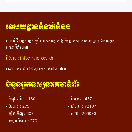
ថ្មី និងមានការលេងល្បែងប្រជាប្រិយប្រពៃណី
ខ្មែរ ព្រមទាំងមានការរៀបចំពិសារអាហារសាមគ្គី
ដើម្បីអបអរសាទរបុណ្យចូលឆ្នាំថ្មីប្រពៃណីជាតិ
ខ្មែរ ឆ្នាំថោះ បញ្ចស័ក ព.ស. ២៥៦៦​។ ពិធីនេះ
អាសយដ្ឋានទំនាក់ទំនង
ត្រូវបានសហការរៀបចំឡើងដោយសិស្សចៅ
ក្រម ជំនាន់ទី ១១, សិស្សចៅក្រមផ្ទៃក្នុង
មហាវិថី ឈ្នះឈ្នះ ភូមិព្រែកតារ័ត្ន សង្កាត់ព្រែកតាសេក ខណ្ឌជ្រោយចង្វារ
ជំនាន់ទី ២, សិស្សសារការី ជំនាន់ទី ៣, សិស្ស
រាជធានីភ្នំពេញ
អាជ្ញាសាលា ជំនាន់ទី ២​ និងមន្ត្រីរាជការ នៃ
បណ្ឌិត្យសភាភូមិន្ទយុត្តិធម៌កម្ពុជា ប្រកបដោយ
អ៊ីមែល : info@rajp.gov.kh
បរិយាកាសស្និទ្ធស្នាល សាមគ្គីភាព ភាតរភាព
និងសប្បាយរីករាយ។
០៩៣ ៥៤៤ ៧៨៦,០១១ ៥៧៦ ៧០០
ចំនួនអ្នកទស្សនាគេហទំព័រ
- កំពុងមើល : 130
- ខែ​នេះ : 4371
- ថ្ងៃនេះ : 279
- ឆ្នាំនេះ : 72107
- ម្សិលមិញ : 402
- សរុប : 203090
- ស​ប្តា​ហ៍​នេះ : 279