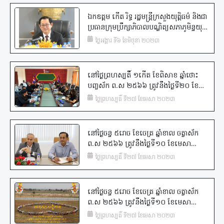
ដឹង មុខវិជ្ជា “វិធានការនិរន្តរាយ” សម្រាប់
សិស្សចៅក្រម ជំនាន់ទី ១១ និងសិស្សចៅក្រម
ឯកឧត្តម កើត រិទ្ធ រដ្ឋមន្ត្រីក្រសួងយុត្តិធម៌ និងជា
ផ្ទៃក្នុង ជំនាន់ទី ២។
ប្រធានក្រុមប្រឹក្សាភិបាលបណ្ឌិត្យសភាភូមិន្ទយុត្តិ
ធម៌កម្ពុជា បានអញ្ជើញដឹកនាំកិច្ចប្រជុំលើកដំបូង
ថ្ងៃអង្គារ ទី៦ ខែមិថុនា ២០២៣
របស់ក្រុមប្រឹក្សាភិបាលបណ្ឌិត្យសភាភូមិន្ទយុត្តិ
ធម៌កម្ពុជា
នៅថ្ងៃព្រហស្បតិ៍ ១កើត ខែពិសាខ ឆ្នាំថោះ
បញ្ចស័ក ព.ស ២៥៦៦ ត្រូវនឹងថ្ងៃទី២០ ខែ
មេសា ឆ្នាំ២០២៣, ប្រតិភូនៃគណៈកម្មការ
ថ្ងៃព្រហស្បតិ៍ ទី២៧ ខែមេសា ២០២៣
បច្ចេកទេស និងវិទ្យាសាស្ត្រ ដឹកនាំដោយ
លោក ណយ សំអុល អនុប្រធានផ្នែក លោកស្រី
ឃុត ស៊ាងអៃ អនុប្រធាននាយកដ្ឋាន និងមន្ត្រីនៃ
នៅថ្ងៃចន្ទ ៥រោច ខែចេត្រ ឆ្នាំខាល ចត្វាស័ក
បណ្ឌិត្យសភាភូមិន្ទយុត្តិធម៌កម្ពុជា បានដឹកនាំ
ព.ស ២៥៦៦ ត្រូវនឹងថ្ងៃទី១០ ខែមេសា
សិស្សចៅក្រម ជំនាន់ទី ១០ ដែលបាននិងកំពុង
ឆ្នាំ២០២៣, បណ្ឌិត្យសភាភូមិន្ទយុត្តិធម៌កម្ពុជា
ថ្ងៃព្រហស្បតិ៍ ទី២៧ ខែមេសា ២០២៣
ធ្វើកម្មសិក្សា នៅសាលាដំបូង និងអយ្យការអម
បានរៀបចំកិច្ចប្រជុំពិភាក្សាការងារ ដើម្បីស្វែង
សាលាដំបូងខេត្តត្បូងឃ្មុំ ចុះទស្សនកិច្ចសិក្សានៅ
យល់ពីកម្មវិធីសិក្សា ជាពិសេសកិច្ចសហប្រតិបត្តិ
មណ្ឌលអប់រំកែប្រែខេត្តត្បូងឃ្មុំ។ គោលបំណង
ការដែលមានកិច្ចធានា និងការពិនិត្យលទ្ធភាពរួម
នៃការចុះទស្សនកិច្ចសិក្សានេះ គឺដើម្បីសិក្សា
នៅថ្ងៃចន្ទ ៥រោច ខែចេត្រ ឆ្នាំខាល ចត្វាស័ក
គ្នាលើការលើកកម្ពស់ការអនុវត្តកិច្ចសហប្រតិបត្តិ
ស្វែងយល់អំពីការងារពាក់ព័ន្ធរវាងមណ្ឌលអប់រំកែ
ព.ស ២៥៦៦ ត្រូវនឹងថ្ងៃទី១០ ខែមេសា
ការក្នុងការបណ្តុះបណ្តាលសិស្សនៃបណ្ឌិត្យសភា
ប្រែ ជាមួយស្ថាប័នអយ្យការ និងស្ថាប័នតុលាការ
ឆ្នាំ២០២៣, នៅបណ្ឌិត្យសភាភូមិន្ទយុត្តិធម៌
ថ្ងៃព្រហស្បតិ៍ ទី២៧ ខែមេសា ២០២៣
ភូមិន្ទយុត្តិធម៌កម្ពុជា។
ព្រមទាំងការងារពាក់ព័ន្ធផ្សេងៗ។
កម្ពុជា​ មានការរៀបចំពិធីអបអរសាទរសង្ក្រានឆ្នាំ