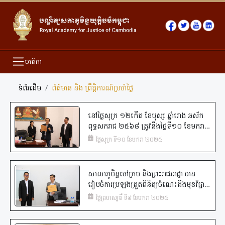
មាតិកា
ទំព័រដើម
ព័ត៌មាន និង​ ព្រឹត្តិការណ៍ប្រចាំថ្ងៃ
នៅថ្ងៃសុក្រ ១២កើត ខែបុស្ស ឆ្នាំរោង ឆស័ក
ពុទ្ធសករាជ ២៥៦៨ ត្រូវនឹងថ្ងៃទី១០ ខែមករា
ឆ្នាំ២០២៥, សាលាភូមិន្ទចៅក្រម និងព្រះរាជ
ថ្ងៃសុក្រ ទី១០ ខែមករា ២០២៥
អាជ្ញា បានរៀបចំការប្រឡងត្រួតពិនិត្យចំណេះ
ដឹងមុខវិជ្ជា «វិធានអនុវត្តករណីបទល្មើសត្រួត
គ្នា» សម្រាប់សិស្សចៅក្រម និងសិស្សព្រះរាជ
សាលាភូមិន្ទចៅក្រម និងព្រះរាជអាជ្ញា បាន
អាជ្ញា ជំនាន់ទី១១ (ឯកទេសកម្ម ចៅក្រម
រៀបចំការប្រឡងត្រួតពិនិត្យចំណេះដឹងមុខវិជ្ជា
អាសនៈ) នៃបណ្ឌិត្យសភាភូមិន្ទយុត្តិធម៌កម្ពុជា។
“វិវាទក្រុមហ៊ុនពាណិជ្ជកម្ម និងយន្តការដោះ
ថ្ងៃព្រហស្បតិ៍ ទី៩ ខែមករា ២០២៥
ស្រាយវិវាទក្រុមហ៊ុនពាណិជ្ជកម្ម” សម្រាប់
សិស្សចៅក្រម និងសិស្សព្រះរាជអាជ្ញា